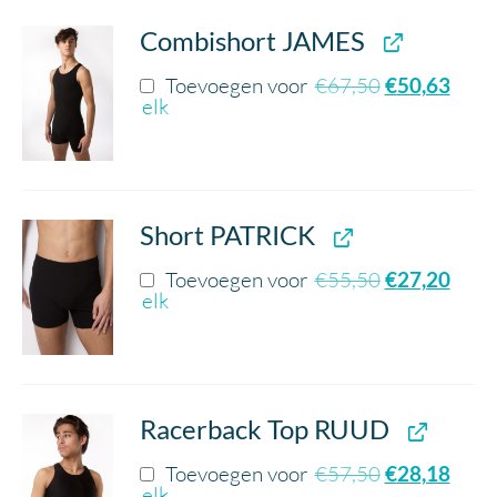
Combishort JAMES
Toevoegen voor
€
67,50
€
50,63
elk
Short PATRICK
Toevoegen voor
€
55,50
€
27,20
elk
Racerback Top RUUD
Toevoegen voor
€
57,50
€
28,18
elk