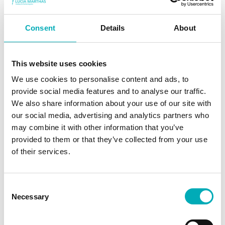
Sweater BILLIE
Consent
Details
About
Tijdelijk niet beschikbaar
This website uses cookies
We use cookies to personalise content and ads, to
provide social media features and to analyse our traffic.
Hoodie Noah
We also share information about your use of our site with
Toevoegen voor
€
54,95
€
41,21
our social media, advertising and analytics partners who
elk
may combine it with other information that you’ve
provided to them or that they’ve collected from your use
Uitverkocht
of their services.
Consent
Trainingspak Robin
Necessary
Selection
Tijdelijk niet beschikbaar