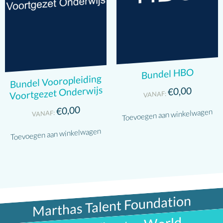
Bundel HBO
Bundel Vooropleiding
Voortgezet Onderwijs
0,00
€
VANAF:
0,00
€
Toevoegen aan winkelwagen
VANAF:
Toevoegen aan winkelwagen
Marthas Talent Foundation