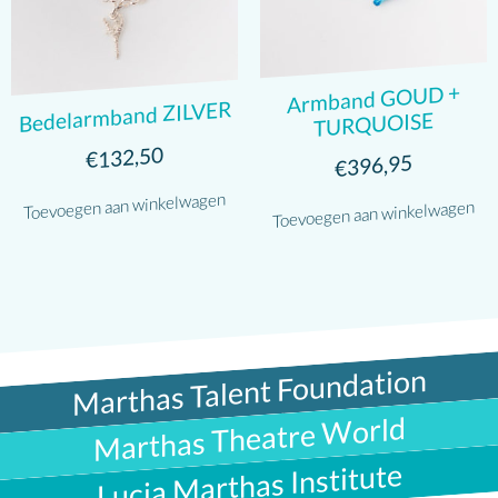
Armband GOUD +
Bedelarmband ZILVER
TURQUOISE
132,50
€
396,95
€
Toevoegen aan winkelwagen
Toevoegen aan winkelwagen
Marthas Talent Foundation
Marthas Theatre World
Lucia Marthas Institute