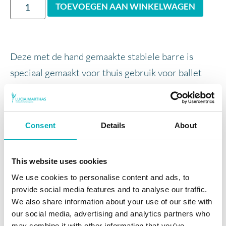
TOEVOEGEN AAN WINKELWAGEN
Deze met de hand gemaakte stabiele barre is
speciaal gemaakt voor thuis gebruik voor ballet
oefeningen en andere workouts. Hij is multi
functioneel en zowel als stoel als barre te
gebruiken. De barre is voor volwassenen en
Consent
Details
About
kinderen door de verschillende hoogtes van de
barre. De barre is gemaakt van hout en stalen
This website uses cookies
steigerbuizen en is zeer solide.
We use cookies to personalise content and ads, to
provide social media features and to analyse our traffic.
Afmetingen:
We also share information about your use of our site with
Zithoogte stoel: 48 cm
our social media, advertising and analytics partners who
Breedte stoel: 45 cm
may combine it with other information that you’ve