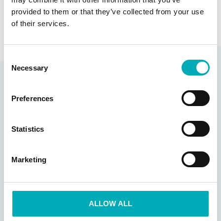
Leuke tip! Bij dit short is een bijpassende top NINA
provided to them or that they’ve collected from your use
of their services.
en/of een bijpassende legging LARISSA.
Consent
Necessary
Selection
Gerelateerde producten
Preferences
Statistics
Marketing
ALLOW ALL
Dansvoetjes