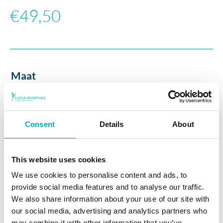
€
49,50
Maat
S
XS
Consent
Details
About
TOEVOEGEN AAN WINKELWAGEN
This website uses cookies
We use cookies to personalise content and ads, to
Short SERENA is alleen in het zwart verkrijgbaar.
provide social media features and to analyse our traffic.
We also share information about your use of our site with
Dit short is alleen verkrijgbaar in het zwart. De
our social media, advertising and analytics partners who
band is rondom volledig bedrukt met de pop logo’s.
may combine it with other information that you’ve